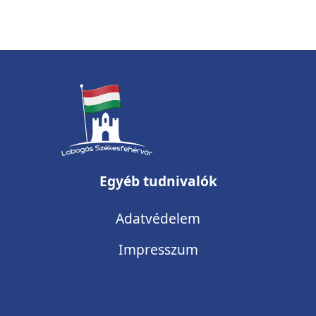
ysdxfcgvh
Egyéb tudnivalók
Adatvédelem
(current)
Impresszum